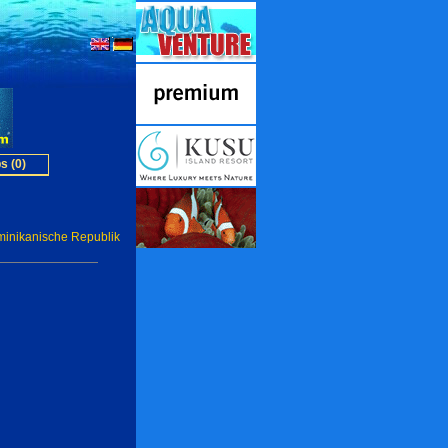
s (0)
inikanische Republik