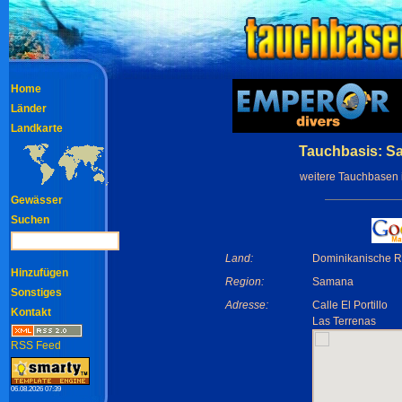
Home
Länder
Landkarte
Tauchbasis: S
weitere Tauchbasen 
Gewässer
Suchen
Land:
Dominikanische R
Hinzufügen
Region:
Samana
Sonstiges
Adresse:
Calle El Portillo
Kontakt
Las Terrenas
RSS Feed
06.08.2026 07:39