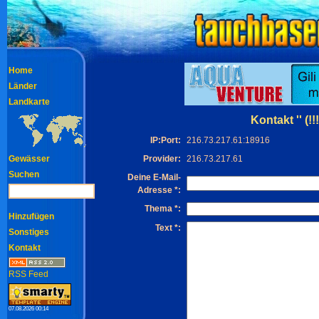
Home
Länder
Landkarte
Kontakt '' (!!
IP:Port:
216.73.217.61:18916
Gewässer
Provider:
216.73.217.61
Suchen
Deine E-Mail-
Adresse *:
Thema *:
Hinzufügen
Text *:
Sonstiges
Kontakt
RSS Feed
07.08.2026 00:14