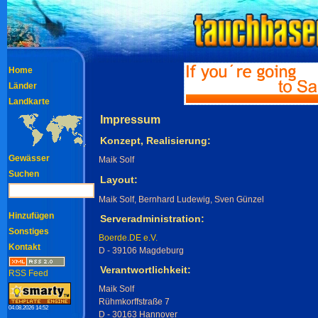
Home
Länder
Landkarte
Impressum
Konzept, Realisierung:
Gewässer
Maik Solf
Suchen
Layout:
Maik Solf, Bernhard Ludewig, Sven Günzel
Hinzufügen
Serveradministration:
Sonstiges
Boerde.DE e.V.
Kontakt
D - 39106 Magdeburg
Verantwortlichkeit:
RSS Feed
Maik Solf
Rühmkorffstraße 7
04.08.2026 14:52
D - 30163 Hannover