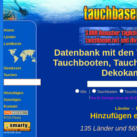
Home
Länder
Landkarte
Datenbank mit den
Tauchbooten, Tauch
Gewässer
Dekokam
Suchen
|
Alle
Tauchbasen
Tauchb
Hinzufügen
|
Nur für Einträge neuer als 05.0
Sonstiges
Kontakt
Länder
-
Hinzufügen e
RSS Feed
135 Länder und 56
04.08.2026 18:44