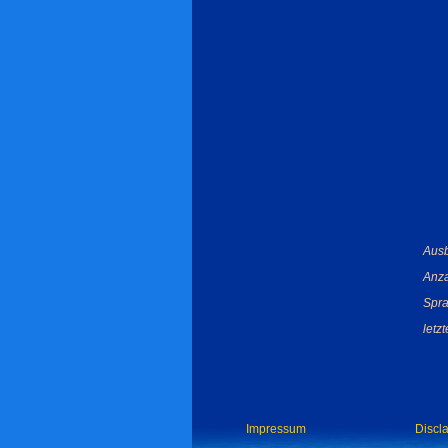
Ausb
Anza
Spra
letz
Impressum
Discl