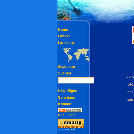
Home
Länder
Landkarte
Gewässer
Suchen
Land
Regi
Hinzufügen
Inha
Sonstiges
Adre
Kontakt
RSS Feed
08.08.2026 15:55