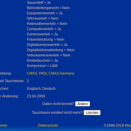
Sauerstoff = Ja
Behindertengerecht = Nein
Equipmentverleih = Ja
Nitroxverleih = Nein
Rebreatherverleih = Nein
Computerverleih = Ja
Kameraverleih = Ja
Fotoentwicklung = Nein
Digitalkameraverleih = Ja
Digitalbildverarbeitung = Nein
Videokameraverleih = Nein
Kindertauchen = Ja
Kompressor = L&W
ildung:
CMAS
,
PADI
,
CMAS Germany
hl Tauchlehrer:
2
chen:
Englisch, Deutsch
te Änderung:
23.04.2009
Daten nicht korrekt?
Tauchbasis existiert nicht mehr?
aimer
Datenschutz
©1998-2018
Mai