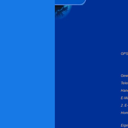
GPS
Gew
Tel
Han
E-Ma
2. E
Hom
Eige