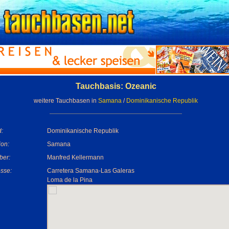
Tauchbasis: Ozeanic
weitere Tauchbasen in
Samana
/
Dominikanische Republik
:
Dominikanische Republik
on:
Samana
ber:
Manfred Kellermann
sse:
Carretera Samana-Las Galeras
Loma de la Pina