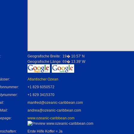
:
Geografische Breite:
19� 10.57' N
Geografische Länge:
69� 13.39' W
ässer:
Atlantischer Ozean
efonnummer:
+1 829 6050572
dynummer:
+1 829 3415370
il:
manfred@ozeanic-caribbean.com
-Mail:
andrea@ozeanic-caribbean.com
epage:
www.ozeanic-caribbean.com
nschaften:
Erste Hilfe Koffer = Ja