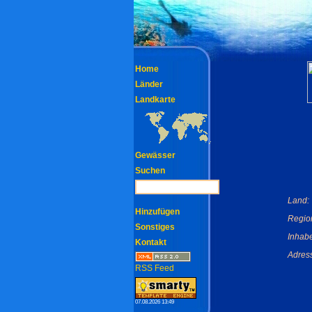
Home
Länder
Landkarte
Gewässer
Suchen
Land:
Hinzufügen
Regio
Sonstiges
Inhabe
Kontakt
Adres
RSS Feed
07.08.2026 13:49