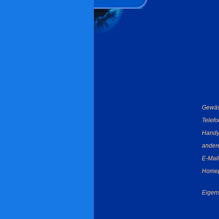
Gewäs
Telef
Handy
ander
E-Mail
Home
Eigens