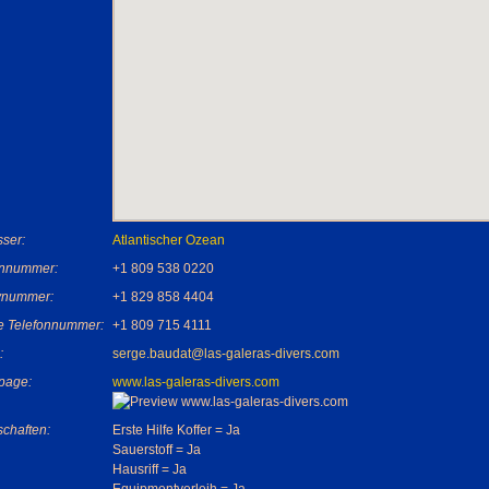
ser:
Atlantischer Ozean
onnummer:
+1 809 538 0220
nummer:
+1 829 858 4404
e Telefonnummer:
+1 809 715 4111
:
serge.baudat@las-galeras-divers.com
page:
www.las-galeras-divers.com
chaften:
Erste Hilfe Koffer = Ja
Sauerstoff = Ja
Hausriff = Ja