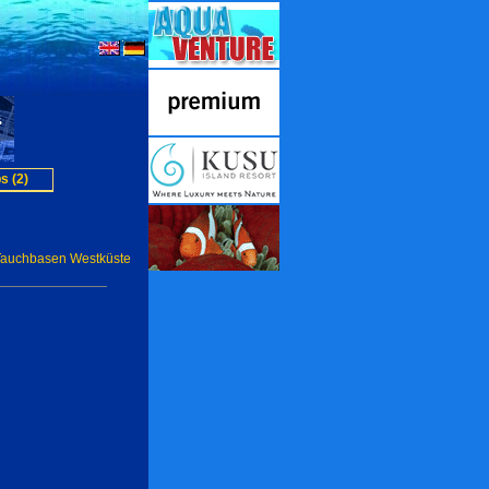
s (2)
Tauchbasen Westküste