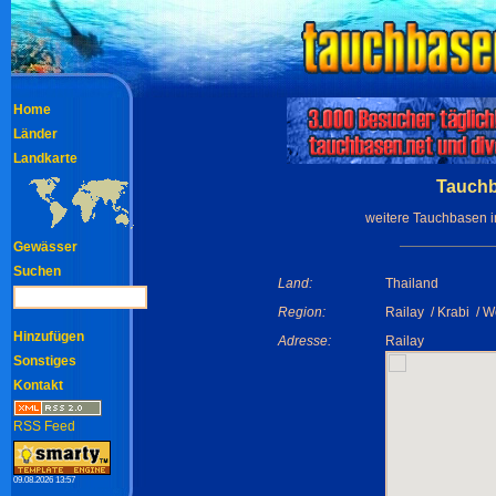
Home
Länder
Landkarte
Tauchb
weitere Tauchbasen 
Gewässer
Suchen
Land:
Thailand
Region:
Railay / Krabi / 
Hinzufügen
Adresse:
Railay
Sonstiges
Kontakt
RSS Feed
09.08.2026 13:57