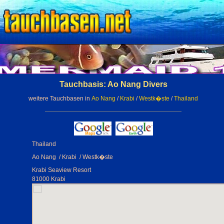
Tauchbasis: Ao Nang Divers
weitere Tauchbasen in
Ao Nang
/
Krabi
/
Westk�ste
/
Thailand
Thailand
Ao Nang / Krabi / Westk�ste
Krabi Seaview Resort
81000 Krabi