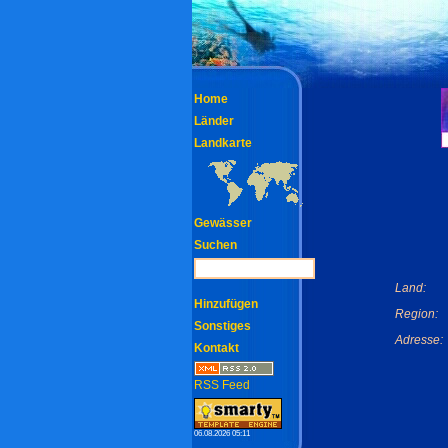
Home
Länder
Landkarte
Gewässer
Suchen
Land:
Hinzufügen
Region:
Sonstiges
Adresse:
Kontakt
RSS Feed
06.08.2026 05:11