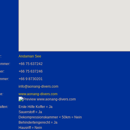
:
Andaman See
ummer:
+66 75 637242
er:
+66 75 637246
mmer:
+66 9 8730201
info@aonang-divers.com
e:
www.aonang-divers.com
ften:
Erste Hilfe Koffer = Ja
Sauerstoff = Ja
Dekompressionskammer < 50km = Nein
Behindertengerecht = Ja
Hausriff = Nein