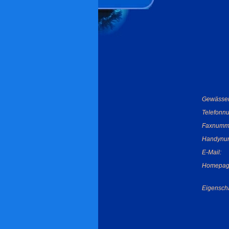
Gewässer
Telefonn
Faxnumm
Handynu
E-Mail:
Homepag
Eigenscha