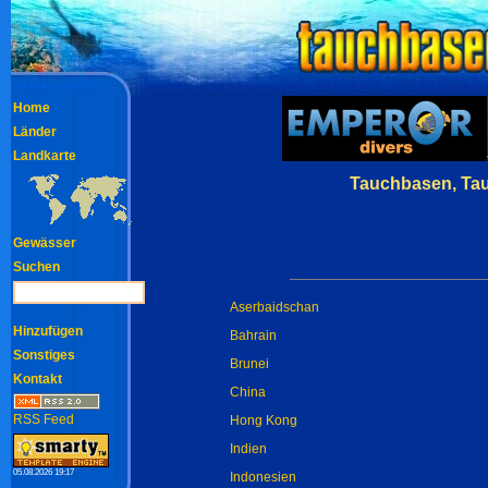
Home
Länder
Landkarte
Tauchbasen, Ta
Gewässer
Suchen
Aserbaidschan
Hinzufügen
Bahrain
Sonstiges
Brunei
Kontakt
China
RSS Feed
Hong Kong
Indien
05.08.2026 19:17
Indonesien