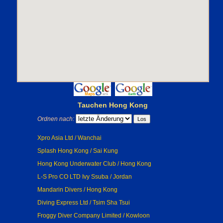
Tauchen Hong Kong
Ordnen nach:
Xpro Asia Ltd / Wanchai
Splash Hong Kong / Sai Kung
Hong Kong Underwater Club / Hong Kong
L-S Pro CO LTD Ivy Ssuba / Jordan
Mandarin Divers / Hong Kong
Diving Express Ltd / Tsim Sha Tsui
Froggy Diver Company Limited / Kowloon