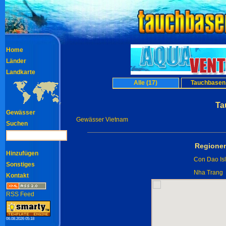
Home
Länder
Landkarte
Alle (17)
Tauchbasen 
Ta
Gewässer
Gewässer Vietnam
Suchen
Regionen
Hinzufügen
Con Dao Is
Sonstiges
Nha Trang
Kontakt
RSS Feed
06.08.2026 05:18