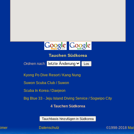
Tauchen Südkorea
Ordnen nach:
Kyong Po Dive Resort / Kang Nung
Suwon Scuba Club / Suwon
Scuba In Korea / Daejeon
Big Blue 33 - Jeju Island Diving Service / Sogwipo City
4 Tauchen Südkorea
aimer
Datenschutz
©1998-2018
Mai