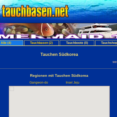
Alle (4)
Tauchbasen (2)
Tauchboote (0)
Tauchshop
Tauchen Südkorea
we
Regionen mit Tauchen Südkorea
Gangwon-do
Insel Jeju