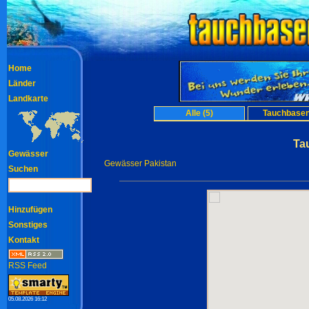
Home
Länder
Landkarte
Alle (5)
Tauchbasen
Ta
Gewässer
Gewässer Pakistan
Suchen
Hinzufügen
Sonstiges
Kontakt
RSS Feed
05.08.2026 16:12