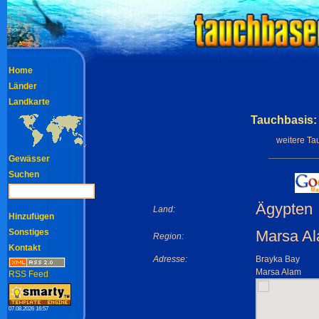
Home
Länder
Landkarte
Tauchbasis:
weitere Ta
Gewässer
Suchen
Ägypten
Land:
Hinzufügen
Sonstiges
Marsa A
Region:
Kontakt
Adresse:
Brayka Bay
Marsa Alam
RSS Feed
07.08.2026 16:57