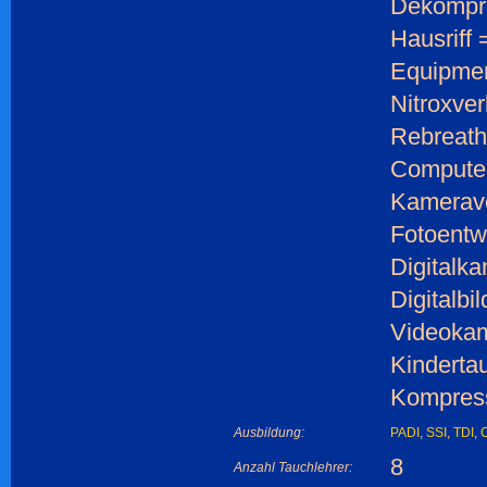
Dekompr
Hausriff 
Equipmen
Nitroxver
Rebreath
Computer
Kamerave
Fotoentw
Digitalka
Digitalbi
Videokam
Kinderta
Kompress
Ausbildung:
PADI
,
SSI
,
TDI
,
8
Anzahl Tauchlehrer: