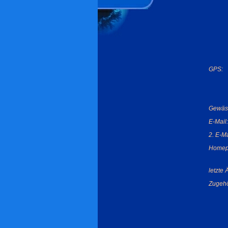
GPS:
Gewäs
E-Mail:
2. E-Ma
Homep
letzte
Zugehö