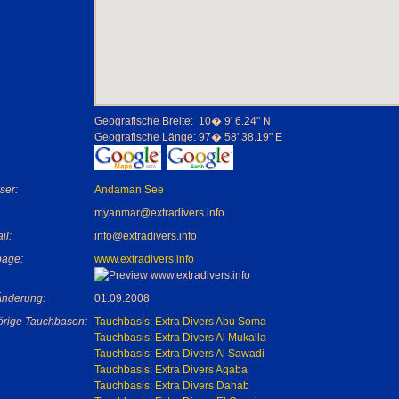
Geografische Breite:
10� 9' 6.24" N
Geografische Länge:
97� 58' 38.19" E
ser:
Andaman See
myanmar@extradivers.info
il:
info@extradivers.info
age:
www.extradivers.info
 Änderung:
01.09.2008
rige Tauchbasen:
Tauchbasis: Extra Divers Abu Soma
Tauchbasis: Extra Divers Al Mukalla
Tauchbasis: Extra Divers Al Sawadi
Tauchbasis: Extra Divers Aqaba
Tauchbasis: Extra Divers Dahab