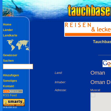
Home
Länder
Landkarte
Tauchbas
Gewässer
Suchen
Oman
Land:
Hinzufügen
Sonstiges
Oman Di
Inhaber:
Kontakt
Adresse:
Muscat
RSS Feed
09.08.2026 18:10