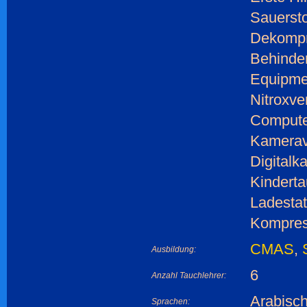
Sauersto
Dekompr
Behinder
Equipmen
Nitroxve
Computer
Kamerav
Digitalk
Kindert
Ladestat
Kompres
CMAS
,
Ausbildung:
6
Anzahl Tauchlehrer:
Arabisch
Sprachen: