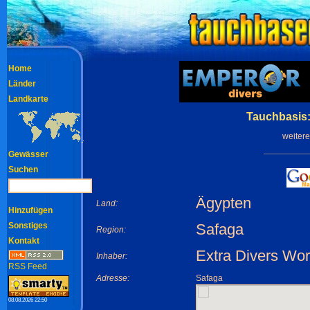
Home
Länder
Landkarte
Tauchbasis:
weiter
Gewässer
Suchen
Ägypten
Land:
Hinzufügen
Sonstiges
Safaga
Region:
Kontakt
Extra Divers Wo
Inhaber:
RSS Feed
Adresse:
Safaga
08.08.2026 22:50