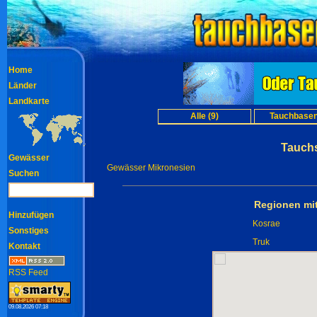
Home
Länder
Landkarte
Alle (9)
Tauchbasen
Tauch
Gewässer
Gewässer Mikronesien
Suchen
Regionen mi
Hinzufügen
Kosrae
Sonstiges
Truk
Kontakt
RSS Feed
09.08.2026 07:18