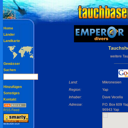
Home
Länder
Landkarte
Tauchsh
weitere Ta
Gewässer
Suchen
Land:
Mikronesien
Hinzufügen
Region:
Yap
Sonstiges
Inhaber:
Dave Vecella
Kontakt
Adresse:
P.O. Box 609 Ya
96943 Yap
RSS Feed
08.08.2026 14:24