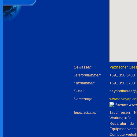
Gewässer:
Pazifischer Oze
Telefonnummer:
+691 350 3483
Faxnummer:
+691 350 3733
E-Mail:
beyondthereef@
Homepage:
www.diveyap.c
Eigenschaften:
Tauchreisen = N
Wartung = Ja
Reparatur = Ja
Equipmentverlei
Computerverleih