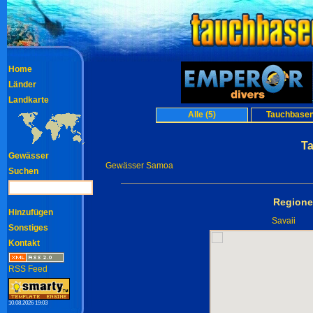
Home
Länder
Landkarte
Alle (5)
Tauchbasen
T
Gewässer
Gewässer Samoa
Suchen
Regione
Hinzufügen
Savaii
Sonstiges
Kontakt
RSS Feed
10.08.2026 19:03