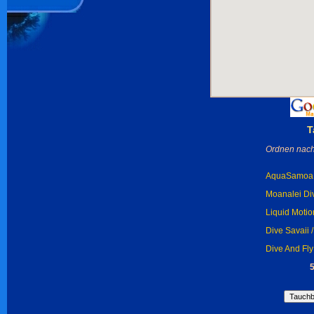
T
Ordnen nach
AquaSamoa W
Moanalei Div
Liquid Motion
Dive Savaii 
Dive And Fl