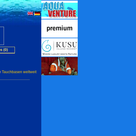
s (0)
e
Tauchbasen weltweit