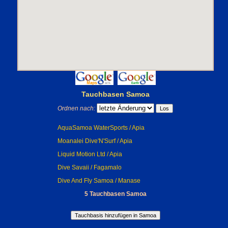
Tauchbasen Samoa
Ordnen nach:
AquaSamoa WaterSports / Apia
Moanalei Dive'N'Surf / Apia
Liquid Motion Ltd / Apia
Dive Savaii / Fagamalo
Dive And Fly Samoa / Manase
5 Tauchbasen Samoa