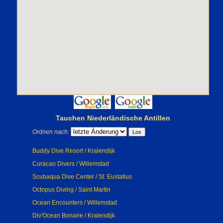
Tauchen Niederländische Antillen
Ordnen nach:
Buddy Dive Resort / Kralendijk
Curacao Divers / Willemstad
Scubaqua Dive Center / St. Eustatius
Octopus Diving / Saint Martin
Ocean Encounters / Willemstad
Div'Ocean Bonaire / Kralendijk