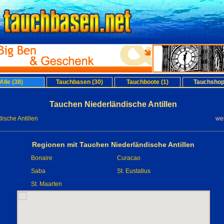
Alle (38)
Tauchbasen (30)
Tauchboote (1)
Tauchshop
Tauchen Niederländische Antillen
ische Antillen
we
Regionen mit Tauchen Niederländische Antillen
Bonaire
Curacao
Saba
St. Eustatius
St. Maarten