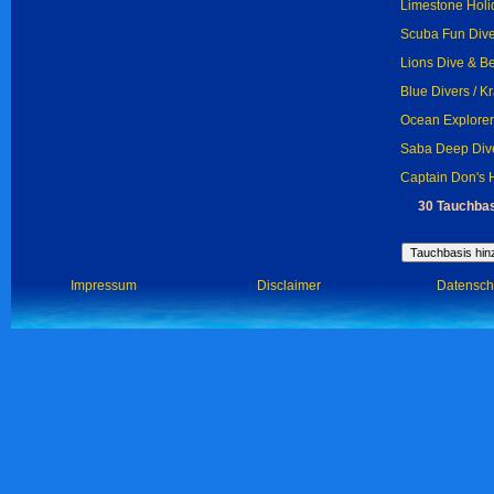
Limestone Holi
Scuba Fun Dive 
Lions Dive & B
Blue Divers / Kr
Ocean Explorers
Saba Deep Dive
Captain Don's H
30 Tauchbas
Impressum
Disclaimer
Datensch