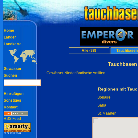
Home
Länder
Landkarte
Alle (38)
Tauchbasen 
Tauchbasen 
Gewässer
Gewässer Niederländische Antillen
Suchen
Regionen mit Tauc
Hinzufügen
Bonaire
Sonstiges
Saba
Kontakt
St. Maarten
RSS Feed
03.08.2026 20:01