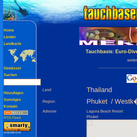
Home
Länder
Landkarte
Tauchbasis: Euro-Div
weite
Gewässer
Suchen
Thailand
Land:
Hinzufügen
Sonstiges
Phuket / Westk
Region:
Kontakt
Adresse:
Laguna Beach Resort
Phuket
RSS Feed
10.08.2026 01:40