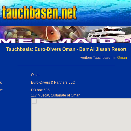
Tauchbasis: Euro-Divers Oman - Barr Al Jissah Resort
weitere Tauchbasen in
Oman
Oman
r:
Euro-Divers & Partners LLC
e:
PO box 596
117 Muscat, Sultanate of Oman