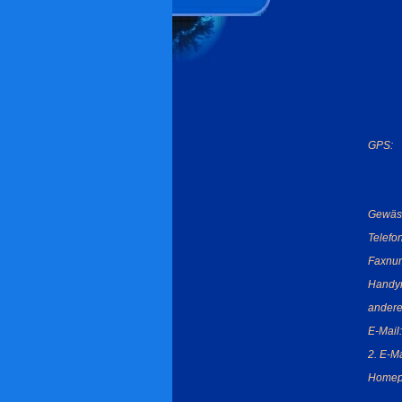
GPS:
Gewäs
Telefo
Faxnu
Handy
andere
E-Mail:
2. E-Ma
Homep