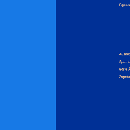
Eigens
Ausbil
Sprach
letzte
Zugehö