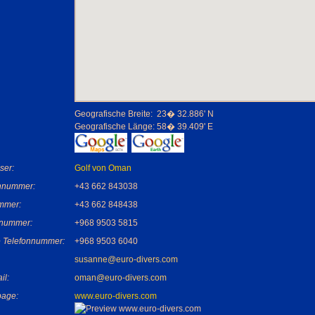
Geografische Breite:
23� 32.886' N
Geografische Länge:
58� 39.409' E
ser:
Golf von Oman
nnummer:
+43 662 843038
mmer:
+43 662 848438
nummer:
+968 9503 5815
 Telefonnummer:
+968 9503 6040
susanne@euro-divers.com
il:
oman@euro-divers.com
age:
www.euro-divers.com