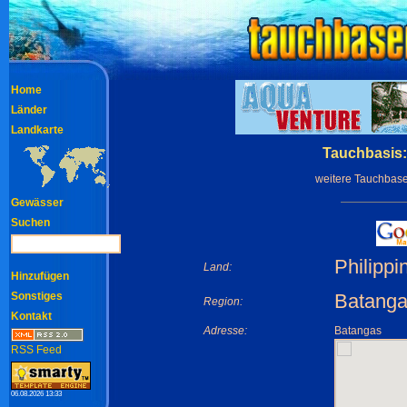
Home
Länder
Landkarte
Tauchbasis:
weitere Tauchbas
Gewässer
Suchen
Philippi
Land:
Hinzufügen
Sonstiges
Batanga
Region:
Kontakt
Adresse:
Batangas
RSS Feed
06.08.2026 13:33