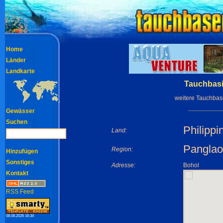
Home
Länder
Landkarte
Tauchbasi
weitere Tauchbas
Gewässer
Suchen
Philippi
Land:
Panglao
Region:
Hinzufügen
Sonstiges
Adresse:
Bohol
Kontakt
RSS Feed
08.08.2026 16:34