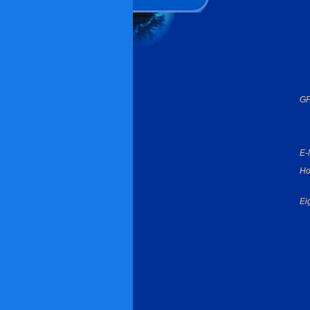
GP
E-
Ho
Ei