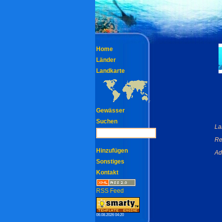
Home
Länder
Landkarte
Gewässer
Suchen
La
Re
Hinzufügen
Ad
Sonstiges
Kontakt
RSS Feed
06.08.2026 04:20