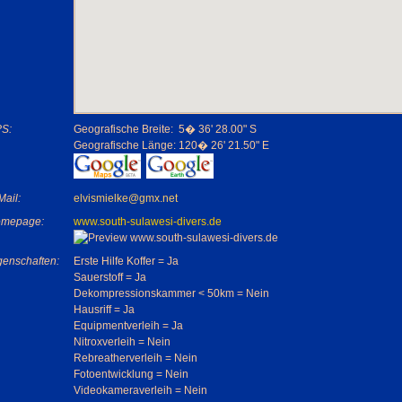
S:
Geografische Breite:
5� 36' 28.00" S
Geografische Länge:
120� 26' 21.50" E
Mail:
elvismielke@gmx.net
mepage:
www.south-sulawesi-divers.de
genschaften:
Erste Hilfe Koffer = Ja
Sauerstoff = Ja
Dekompressionskammer < 50km = Nein
Hausriff = Ja
Equipmentverleih = Ja
Nitroxverleih = Nein
Rebreatherverleih = Nein
Fotoentwicklung = Nein
Videokameraverleih = Nein