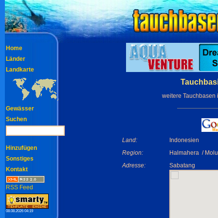
Home
Länder
Landkarte
Tauchbasi
weitere Tauchbasen 
Gewässer
Suchen
Land:
Indonesien
Hinzufügen
Region:
Halmahera / Mol
Sonstiges
Adresse:
Sabatang
Kontakt
RSS Feed
08.08.2026 04:19