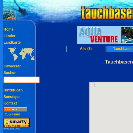
Home
Länder
Landkarte
Alle (3)
Tauchbasen
Tauchbasen 
Gewässer
Suchen
Hinzufügen
Sonstiges
Kontakt
RSS Feed
08.08.2026 04:22