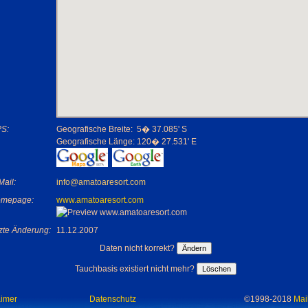
S:
Geografische Breite:
5� 37.085' S
Geografische Länge:
120� 27.531' E
Mail:
info@amatoaresort.com
mepage:
www.amatoaresort.com
tzte Änderung:
11.12.2007
Daten nicht korrekt?
Tauchbasis existiert nicht mehr?
aimer
Datenschutz
©1998-2018
Mai