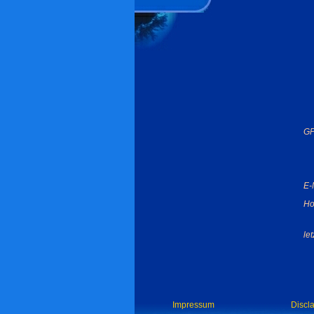
GP
E-
Ho
le
Impressum
Discl