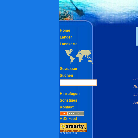
Home
Länder
Landkarte
Gewässer
Suchen
La
Re
Hinzufügen
In
Sonstiges
Ad
Kontakt
RSS Feed
06.08.2026 16:18