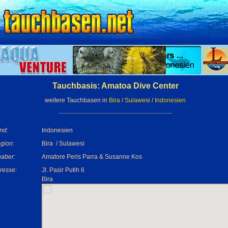
Tauchbasis: Amatoa Dive Center
weitere Tauchbasen in
Bira
/
Sulawesi
/
Indonesien
nd:
Indonesien
gion:
Bira / Sulawesi
haber:
Amatore Peris Parra & Susanne Kos
resse:
Jl. Pasir Putih 6
Bira