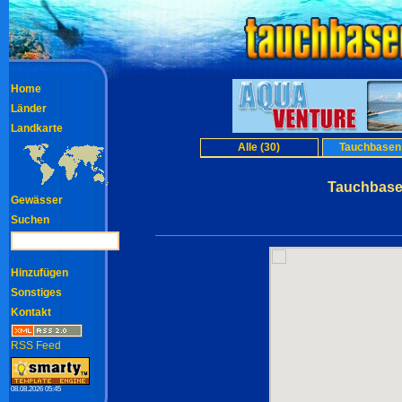
Home
Länder
Landkarte
Alle (30)
Tauchbasen 
Tauchbase
Gewässer
Suchen
Hinzufügen
Sonstiges
Kontakt
RSS Feed
08.08.2026 05:45