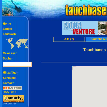
Home
Länder
Landkarte
Alle (7)
Tauchbasen
Tauchbasen M
Gewässer
Suchen
Hinzufügen
Sonstiges
Kontakt
RSS Feed
06.08.2026 05:40