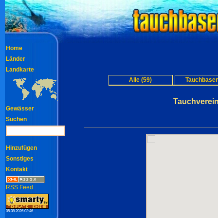
Home
Länder
Landkarte
Alle (59)
Tauchbasen
Tauchverein
Gewässer
Suchen
Hinzufügen
Sonstiges
Kontakt
RSS Feed
05.08.2026 03:46