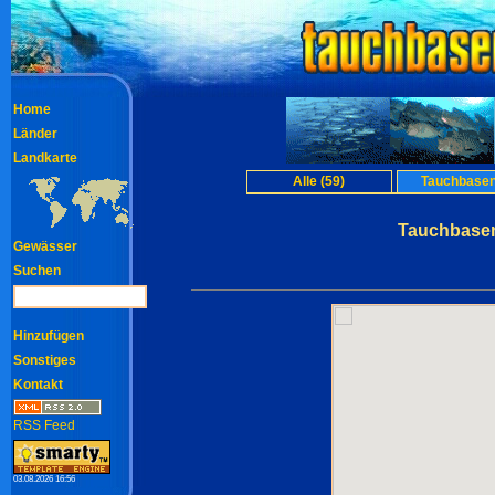
Home
Länder
Landkarte
Alle (59)
Tauchbasen
Tauchbasen
Gewässer
Suchen
Hinzufügen
Sonstiges
Kontakt
RSS Feed
03.08.2026 16:56