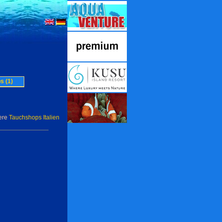
s (1)
ere
Tauchshops Italien