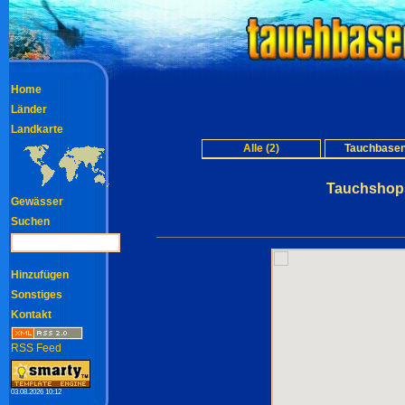
Home
Länder
Landkarte
Alle (2)
Tauchbasen
Tauchshops
Gewässer
Suchen
Hinzufügen
Sonstiges
Kontakt
RSS Feed
03.08.2026 10:12