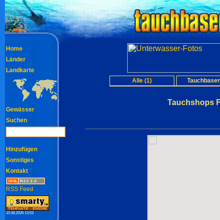
Home
Länder
Landkarte
Alle (1)
Tauchbasen
Tauchshops Fl
Gewässer
Suchen
Hinzufügen
Sonstiges
Kontakt
RSS Feed
10.08.2026 13:53