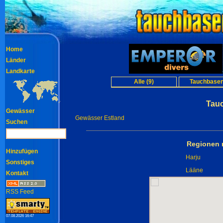
Home
Länder
Landkarte
Alle (9)
Tauchbasen
Tau
Gewässer
Gewässer Estland
Suchen
Regionen 
Hinzufügen
Harju
Sonstiges
Lääne
Kontakt
RSS Feed
07.08.2026 16:47