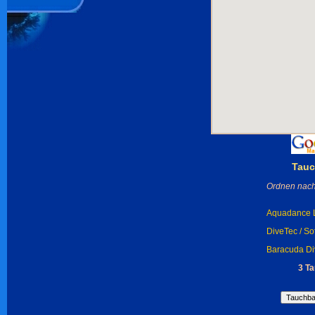
Tauc
Ordnen nach
Aquadance L
DiveTec / So
Baracuda Di
3 T