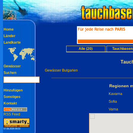
Home
Länder
Landkarte
Alle (20)
Tauchbasen 
Tauc
Gewässer
Gewässer Bulgarien
Suchen
Regionen m
Hinzufügen
Kavarna
Sonstiges
Sofia
Kontakt
Varna
RSS Feed
07.08.2026 06:03