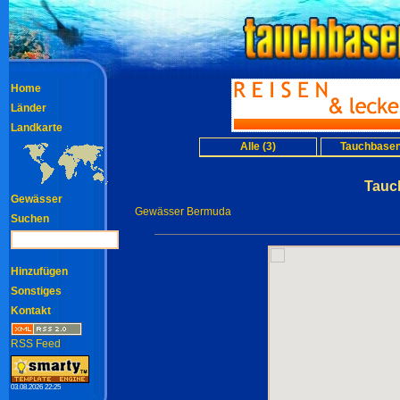
Home
Länder
Landkarte
Alle (3)
Tauchbasen
Tauc
Gewässer
Gewässer Bermuda
Suchen
Hinzufügen
Sonstiges
Kontakt
RSS Feed
03.08.2026 22:25