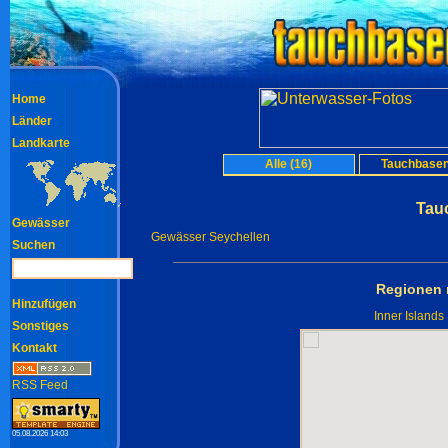
Home
Länder
Landkarte
Alle (16)
Tauchbasen
Tau
Gewässer
Gewässer Seychellen
Suchen
Regionen 
Hinzufügen
Inner Islands
Sonstiges
Kontakt
RSS Feed
05.08.2026 14:03