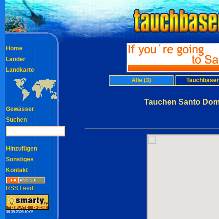
Home
Länder
Landkarte
Alle (3)
Tauchbasen
Tauchen Santo Domi
Gewässer
Suchen
Hinzufügen
Sonstiges
Kontakt
RSS Feed
06.08.2026 10:05