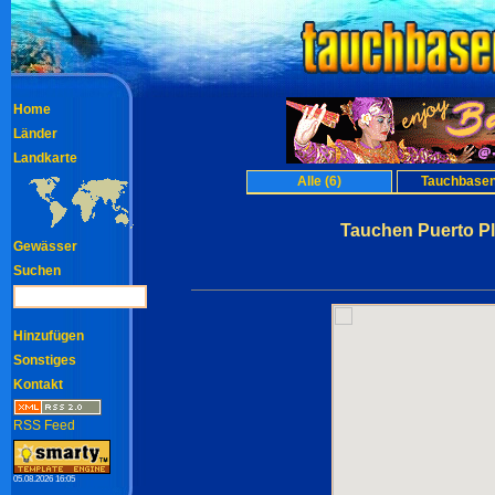
Home
Länder
Landkarte
Alle (6)
Tauchbasen
Tauchen Puerto Pl
Gewässer
Suchen
Hinzufügen
Sonstiges
Kontakt
RSS Feed
05.08.2026 16:05