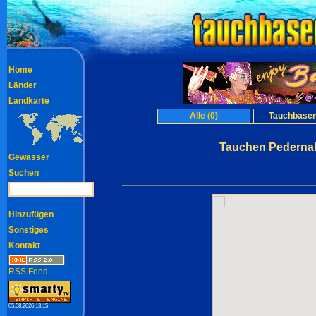
Home
Länder
Landkarte
Alle (0)
Tauchbasen
Tauchen Pedernal
Gewässer
Suchen
Hinzufügen
Sonstiges
Kontakt
RSS Feed
05.08.2026 13:15