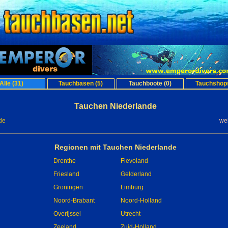
Alle (31)
Tauchbasen (5)
Tauchboote (0)
Tauchshops
Tauchen Niederlande
de
we
Regionen mit Tauchen Niederlande
Drenthe
Flevoland
Friesland
Gelderland
Groningen
Limburg
Noord-Brabant
Noord-Holland
Overijssel
Utrecht
Zeeland
Zuid-Holland