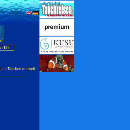
 (19)
itere
Tauchen weltweit