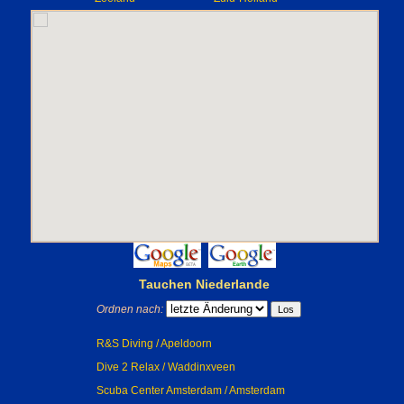
Tauchen Niederlande
Ordnen nach:
R&S Diving / Apeldoorn
Dive 2 Relax / Waddinxveen
Scuba Center Amsterdam / Amsterdam