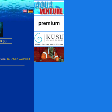
s (0)
itere
Tauchen weltweit