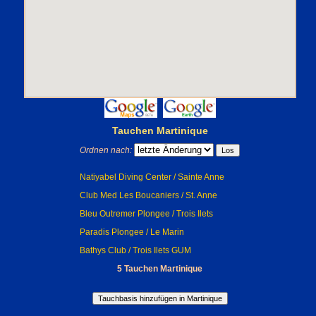
Tauchen Martinique
Ordnen nach:
Natiyabel Diving Center / Sainte Anne
Club Med Les Boucaniers / St. Anne
Bleu Outremer Plongee / Trois Ilets
Paradis Plongee / Le Marin
Bathys Club / Trois Ilets GUM
5 Tauchen Martinique