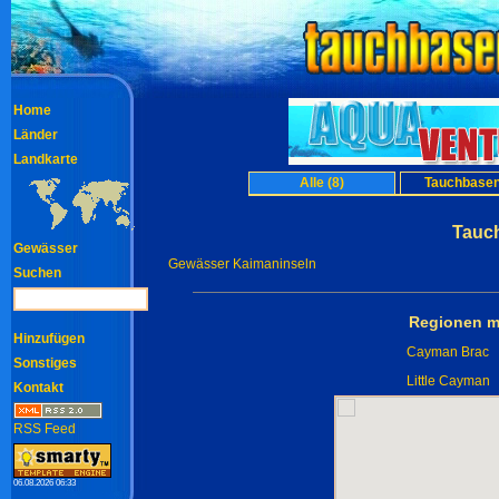
Home
Länder
Landkarte
Alle (8)
Tauchbasen
Tauc
Gewässer
Gewässer Kaimaninseln
Suchen
Regionen m
Hinzufügen
Cayman Brac
Sonstiges
Little Cayman
Kontakt
RSS Feed
06.08.2026 06:33